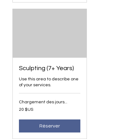
Sculpting (7+ Years)
Use this area to describe one
of your services.
Chargement des jours...
20
20 $US
dollars
des
États-
Unis
Réserver