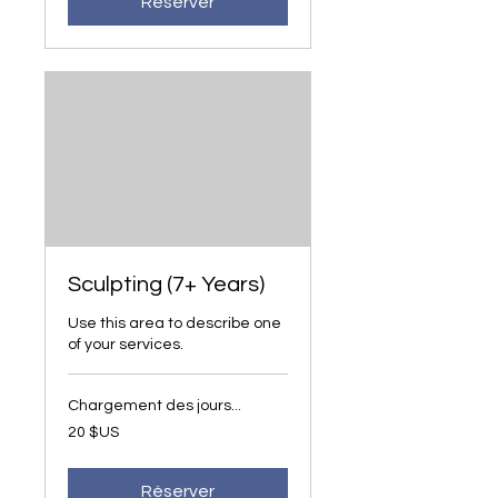
Réserver
Sculpting (7+ Years)
Use this area to describe one
of your services.
Chargement des jours...
20
20 $US
dollars
des
États-
Unis
Réserver