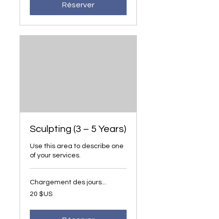
Réserver
Sculpting (3 – 5 Years)
Use this area to describe one
of your services.
Chargement des jours...
20
20 $US
dollars
des
États-
Unis