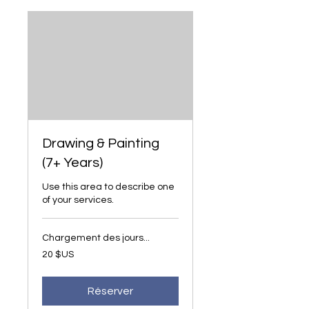
Drawing & Painting
(7+ Years)
Use this area to describe one
of your services.
Chargement des jours...
20
20 $US
dollars
des
États-
Unis
Réserver