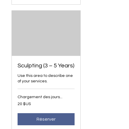
Sculpting (3 – 5 Years)
Use this area to describe one
of your services.
Chargement des jours...
20
20 $US
dollars
des
États-
Unis
Réserver