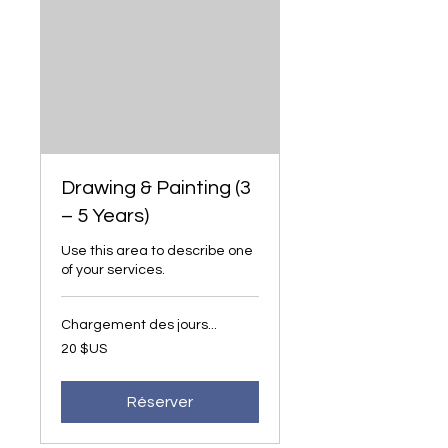
Drawing & Painting (3
– 5 Years)
Use this area to describe one
of your services.
Chargement des jours...
20
20 $US
dollars
des
États-
Unis
Réserver