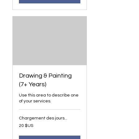
Drawing & Painting
(7+ Years)
Use this area to describe one
of your services.
Chargement des jours...
20
20 $US
dollars
des
États-
Unis