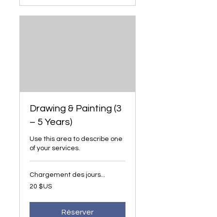
Drawing & Painting (3
– 5 Years)
Use this area to describe one
of your services.
Chargement des jours...
20
20 $US
dollars
des
États-
Unis
Réserver