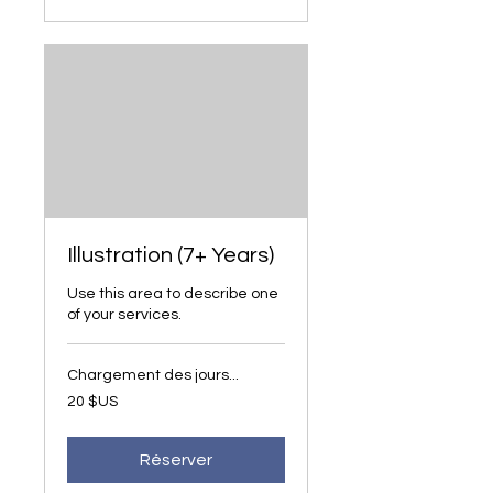
Illustration (7+ Years)
Use this area to describe one
of your services.
Chargement des jours...
20
20 $US
dollars
des
États-
Unis
Réserver