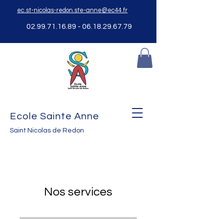
ec.st-nicolas-redon.ste-anne@ec44.fr
02.99.71.16.89 - 06.18.29
.67.79
Ecole Sainte Anne
Saint Nicolas de Redon
Nos services