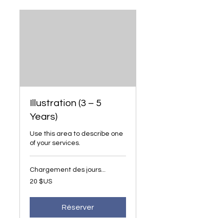
Illustration (3 – 5
Years)
Use this area to describe one
of your services.
Chargement des jours...
20
20 $US
dollars
des
États-
Unis
Réserver