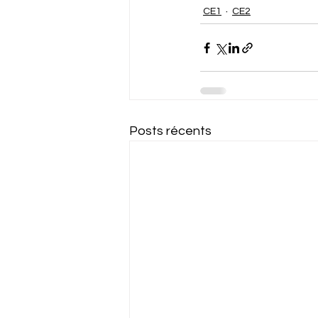
CE1
CE2
Posts récents