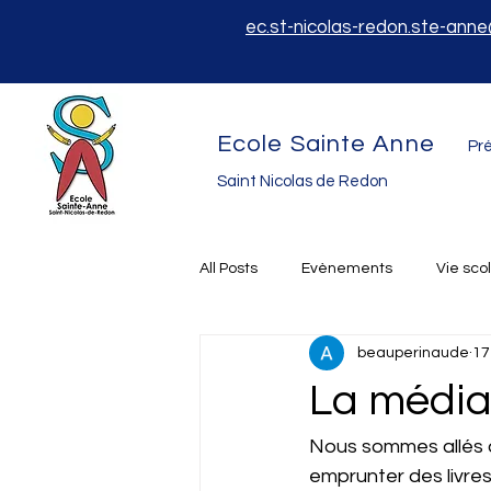
ec.st-nicolas-redon.ste-ann
Ecole Sainte Anne
Pré
Saint Nicolas de Redon
All Posts
Evènements
Vie sco
beauperinaude
17
La médi
Nous sommes allés à
emprunter des livres