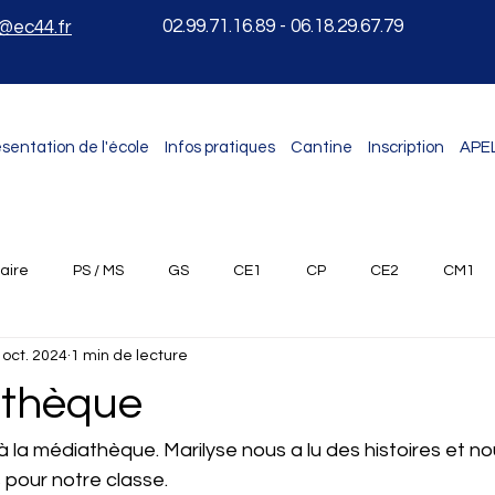
02.99.71.16.89 - 06.18.29.67.79
e@ec44.fr
sentation de l'école
Infos pratiques
Cantine
Inscription
APE
laire
PS / MS
GS
CE1
CP
CE2
CM1
 oct. 2024
1 min de lecture
athèque
 la médiathèque. Marilyse nous a lu des histoires et n
 pour notre classe.