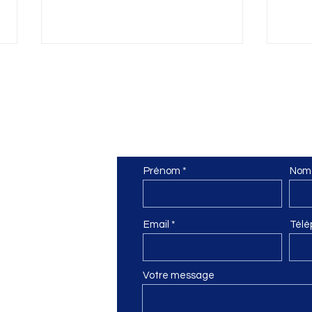
Le c
nne
Nous contacter
Prénom
Nom
Découverte de notre thème
artistique de l'année
n
Email
Télé
Votre message