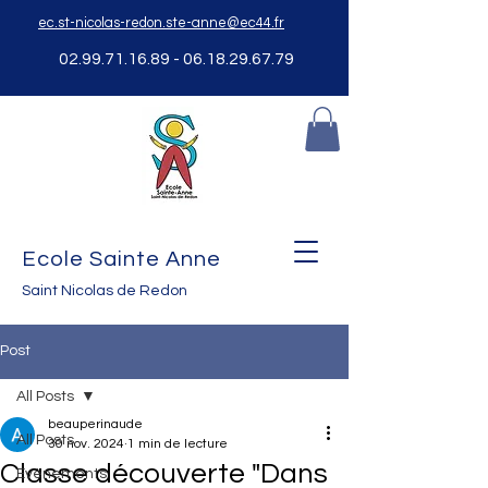
ec.st-nicolas-redon.ste-anne@ec44.fr
02.99.71.16.89 - 06.18.29
.67.79
Ecole Sainte Anne
Saint Nicolas de Redon
Post
All Posts
beauperinaude
All Posts
30 nov. 2024
1 min de lecture
Classe découverte "Dans
Evènements