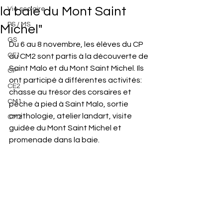
la baie du Mont Saint
Vie scolaire
PS / MS
Michel"
GS
Du 6 au 8 novembre, les élèves du CP 
CE1
au CM2 sont partis à la découverte de 
Saint Malo et du Mont Saint Michel. Ils 
CP
ont participé à différentes activités: 
CE2
chasse au trésor des corsaires et 
CM1
pêche à pied à Saint Malo, sortie 
ornithologie, atelier landart, visite 
CM2
guidée du Mont Saint Michel et 
promenade dans la baie.